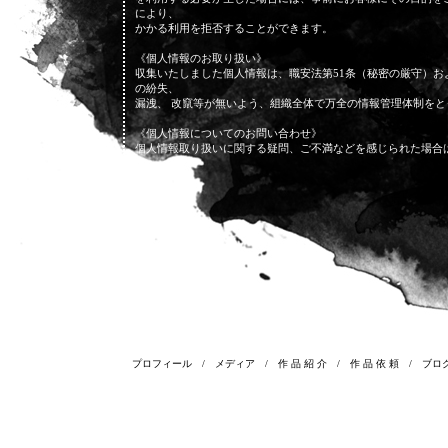
により、
かかる利用を拒否することができます。
《個人情報のお取り扱い》
収集いたしました個人情報は、職安法第51条（秘密の厳守）
の紛失、
漏洩、 改竄等が無いよう、組織全体で万全の情報管理体制をと
《個人情報についてのお問い合わせ》
個人情報取り扱いに関する疑問、ご不満などを感じられた場合
プロフィール
/
メディア
/
作 品 紹 介
/
作 品 依 頼
/
ブロ