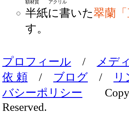
額材質
アクリル
半紙に書いた
翠蘭「
す。
プロフィール
/
メデ
依 頼
/
ブログ
/
リ
バシーポリシー
Copyri
Reserved.