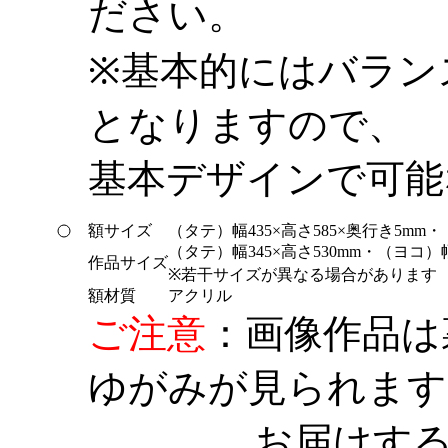
ださい。
※基本的にはバラン
となりますので、
基本デザインで可能
額サイズ
（タテ）幅435×高さ585×
奥行き5mm・
（タテ）幅345×高さ530mm・
（ヨコ）幅
作品サイズ
※若干サイズが異なる場合があります
額材質
アクリル
ご注意
：画像作品は
ゆがみが見られます
お届けする作品